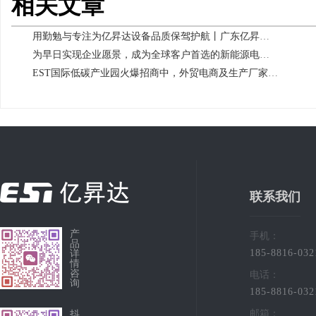
相关文章
用勤勉与专注为亿昇达设备品质保驾护航丨广东亿昇达为优秀月薪人员发放加班奖励
为早日实现企业愿景，成为全球客户首选的新能源电源电池检测系统引领者，广东亿昇达新ERP系统快马加鞭上线投入使用
EST国际低碳产业园火爆招商中，外贸电商及生产厂家配套产业链最佳选择！
联系我们
产
手机：
品
185-8816-032
详
情
咨
电话：
询
185-8816-032
邮箱：
抖