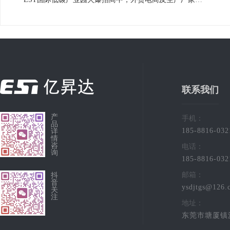
联系我们
产
手机：
品
185-8816-032
详
情
咨
电话：
询
185-8816-032
邮箱：
抖
音
ysdjtgs@126.
关
注
地址：
东莞市塘厦镇