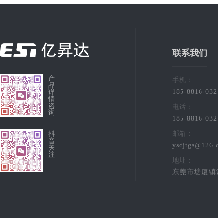
联系我们
产
手机：
品
185-8816-032
详
情
咨
电话：
询
185-8816-032
邮箱：
抖
音
ysdjtgs@126.
关
注
地址：
东莞市塘厦镇