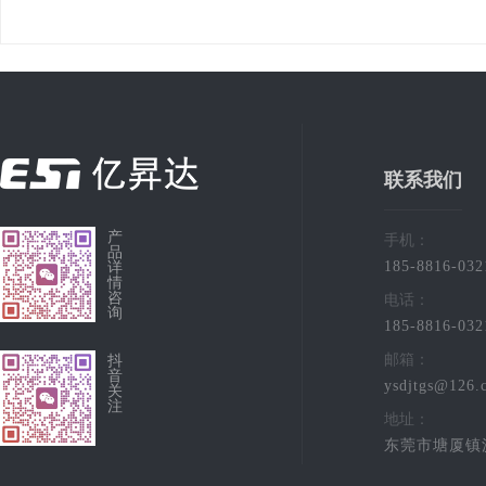
联系我们
产
手机：
品
185-8816-032
详
情
咨
电话：
询
185-8816-032
邮箱：
抖
音
ysdjtgs@126.
关
注
地址：
东莞市塘厦镇