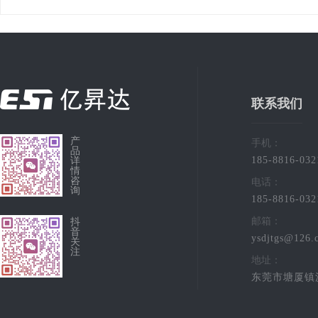
联系我们
产
手机：
品
185-8816-032
详
情
咨
电话：
询
185-8816-032
邮箱：
抖
音
ysdjtgs@126.
关
注
地址：
东莞市塘厦镇