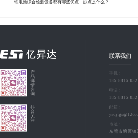
锂电池综合检测设备都有哪些优点，缺点是什么？
联系我们
产
手机：
品
185-8816-032
详
情
咨
电话：
询
185-8816-032
邮箱：
抖
音
ysdjtgs@126.
关
注
地址：
东莞市塘厦镇