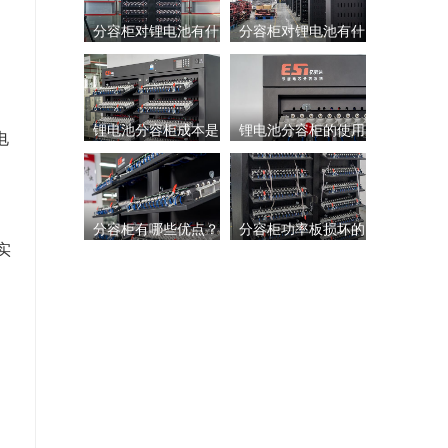
分容柜对锂电池有什
分容柜对锂电池有什
柜，锂电池分容柜是
原理是什么
锂电池分容柜成本是
锂电池分容柜的使用
电
么帮助，使用的时候
么好处？应用场景有
分容柜有哪些优点？
分容柜功率板损坏的
做什么的
实
多少？该怎么选？
事项有哪些?该怎么维
需要注意什么
哪些？
对锂电池有什么帮
原因以及它的解决方
护?